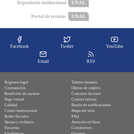
Repositorio institucional
UNAL
Portal de revistas
UNAL
Facebook
Twitter
YouTube
Email
RSS
Régimen legal
Talento humano
Contratación
Ofertas de empleo
Rendición de cuentas
Concurso docente
Pago virtual
Control interno
Calidad
Buzón de notificaciones
Correo institucional
Mapa del sitio
Redes Sociales
FAQ
Quejas y reclamos
Atención en línea
Encuesta
Contáctenos
Estadísticas
Glosario