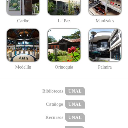
Caribe
La Paz
Manizales
Medellín
Palmira
Orinoquía
Bibliotecas
UNAL
Catálogo
UNAL
Recursos
UNAL