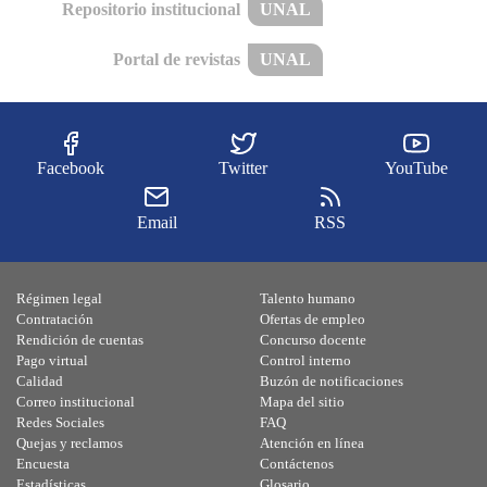
Repositorio institucional
UNAL
Portal de revistas
UNAL
Facebook
Twitter
YouTube
Email
RSS
Régimen legal
Talento humano
Contratación
Ofertas de empleo
Rendición de cuentas
Concurso docente
Pago virtual
Control interno
Calidad
Buzón de notificaciones
Correo institucional
Mapa del sitio
Redes Sociales
FAQ
Quejas y reclamos
Atención en línea
Encuesta
Contáctenos
Estadísticas
Glosario