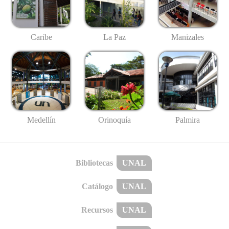
Caribe
La Paz
Manizales
Medellín
Palmira
Orinoquía
Bibliotecas
UNAL
Catálogo
UNAL
Recursos
UNAL