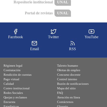
Repositorio institucional
UNAL
Portal de revistas
UNAL
Facebook
Twitter
YouTube
Email
RSS
Régimen legal
Talento humano
Contratación
Ofertas de empleo
Rendición de cuentas
Concurso docente
Pago virtual
Control interno
Calidad
Buzón de notificaciones
Correo institucional
Mapa del sitio
Redes Sociales
FAQ
Quejas y reclamos
Atención en línea
Encuesta
Contáctenos
Estadísticas
Glosario