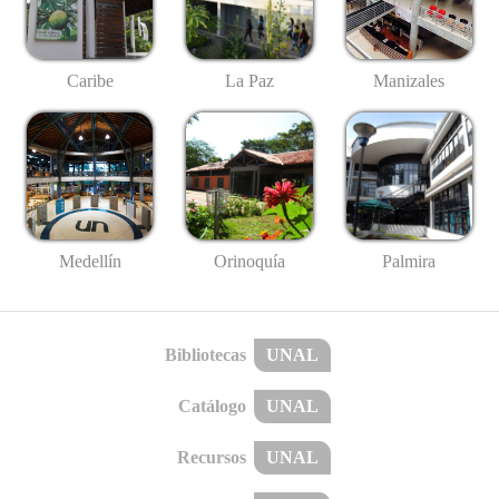
Caribe
La Paz
Manizales
Medellín
Palmira
Orinoquía
Bibliotecas
UNAL
Catálogo
UNAL
Recursos
UNAL