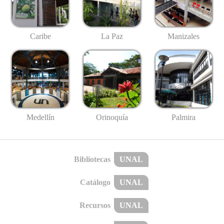
Caribe
La Paz
Manizales
Medellín
Palmira
Orinoquía
Bibliotecas
UNAL
Catálogo
UNAL
Recursos
UNAL