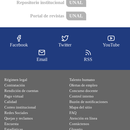
Repositorio institucional
UNAL
Portal de revistas
UNAL
Facebook
Twitter
YouTube
Email
RSS
Régimen legal
Talento humano
Contratación
Ofertas de empleo
Rendición de cuentas
Concurso docente
Pago virtual
Control interno
Calidad
Buzón de notificaciones
Correo institucional
Mapa del sitio
Redes Sociales
FAQ
Quejas y reclamos
Atención en línea
Encuesta
Contáctenos
Estadísticas
Glosario