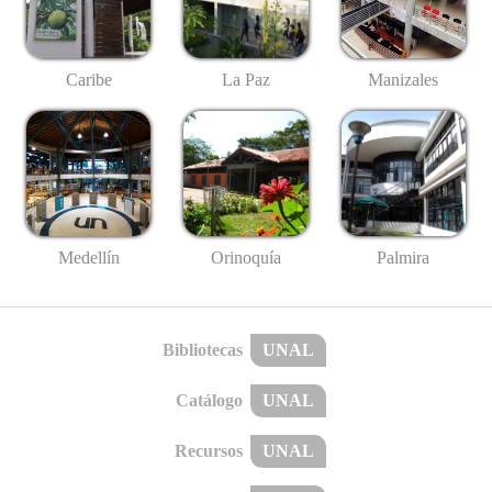
Caribe
La Paz
Manizales
Medellín
Palmira
Orinoquía
Bibliotecas
UNAL
Catálogo
UNAL
Recursos
UNAL