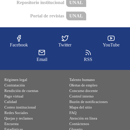
Repositorio institucional
UNAL
Portal de revistas
UNAL
Facebook
Twitter
YouTube
Email
RSS
Régimen legal
Talento humano
Contratación
Ofertas de empleo
Rendición de cuentas
Concurso docente
Pago virtual
Control interno
Calidad
Buzón de notificaciones
Correo institucional
Mapa del sitio
Redes Sociales
FAQ
Quejas y reclamos
Atención en línea
Encuesta
Contáctenos
Estadísticas
Glosario