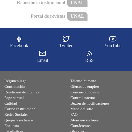
Repositorio institucional
UNAL
Portal de revistas
UNAL
Facebook
Twitter
YouTube
Email
RSS
Régimen legal
Talento humano
Contratación
Ofertas de empleo
Rendición de cuentas
Concurso docente
Pago virtual
Control interno
Calidad
Buzón de notificaciones
Correo institucional
Mapa del sitio
Redes Sociales
FAQ
Quejas y reclamos
Atención en línea
Encuesta
Contáctenos
Estadísticas
Glosario