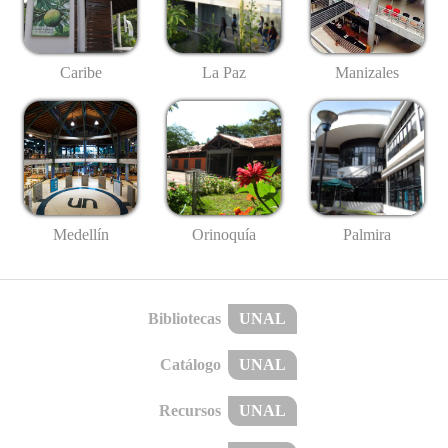
Caribe
La Paz
Manizales
Medellín
Palmira
Orinoquía
Bibliotecas
UNAL
Catálogo
UNAL
Recursos
UNAL