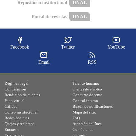
Repositorio institucional
UNAL
Portal de revistas
UNAL
Facebook
Twitter
YouTube
Email
RSS
Régimen legal
Talento humano
Contratación
Ofertas de empleo
Rendición de cuentas
Concurso docente
Pago virtual
Control interno
Calidad
Buzón de notificaciones
Correo institucional
Mapa del sitio
Redes Sociales
FAQ
Quejas y reclamos
Atención en línea
Encuesta
Contáctenos
Estadísticas
Glosario