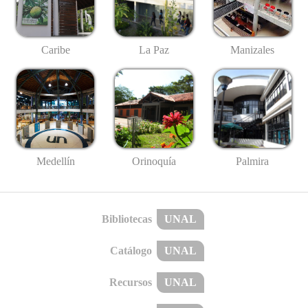
Caribe
La Paz
Manizales
Medellín
Palmira
Orinoquía
Bibliotecas
UNAL
Catálogo
UNAL
Recursos
UNAL