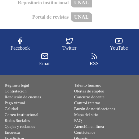
Repositorio institucional
UNAL
Portal de revistas
UNAL
Facebook
Twitter
YouTube
Email
RSS
Régimen legal
Talento humano
Contratación
Ofertas de empleo
Rendición de cuentas
Concurso docente
Pago virtual
Control interno
Calidad
Buzón de notificaciones
Correo institucional
Mapa del sitio
Redes Sociales
FAQ
Quejas y reclamos
Atención en línea
Encuesta
Contáctenos
Estadísticas
Glosario