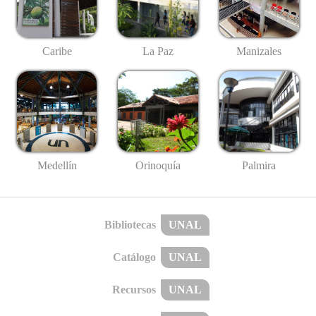
Caribe
La Paz
Manizales
Medellín
Palmira
Orinoquía
Bibliotecas
UNAL
Catálogo
UNAL
Recursos
UNAL