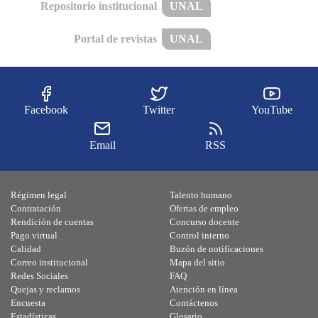
Repositorio institucional
UNAL
Portal de revistas
UNAL
Facebook
Twitter
YouTube
Email
RSS
Régimen legal
Talento humano
Contratación
Ofertas de empleo
Rendición de cuentas
Concurso docente
Pago virtual
Control interno
Calidad
Buzón de notificaciones
Correo institucional
Mapa del sitio
Redes Sociales
FAQ
Quejas y reclamos
Atención en línea
Encuesta
Contáctenos
Estadísticas
Glosario