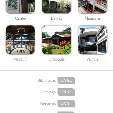
Caribe
La Paz
Manizales
Medellín
Palmira
Orinoquía
Bibliotecas
UNAL
Catálogo
UNAL
Recursos
UNAL