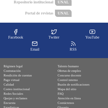
Repositorio institucional
UNAL
Portal de revistas
UNAL
Facebook
Twitter
YouTube
Email
RSS
Régimen legal
Talento humano
Contratación
Ofertas de empleo
Rendición de cuentas
Concurso docente
Pago virtual
Control interno
Calidad
Buzón de notificaciones
Correo institucional
Mapa del sitio
Redes Sociales
FAQ
Quejas y reclamos
Atención en línea
Encuesta
Contáctenos
Estadísticas
Glosario