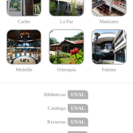
Caribe
La Paz
Manizales
Medellín
Palmira
Orinoquía
Bibliotecas
UNAL
Catálogo
UNAL
Recursos
UNAL