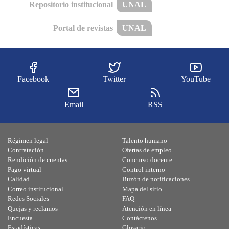
Repositorio institucional
UNAL
Portal de revistas
UNAL
Facebook
Twitter
YouTube
Email
RSS
Régimen legal
Talento humano
Contratación
Ofertas de empleo
Rendición de cuentas
Concurso docente
Pago virtual
Control interno
Calidad
Buzón de notificaciones
Correo institucional
Mapa del sitio
Redes Sociales
FAQ
Quejas y reclamos
Atención en línea
Encuesta
Contáctenos
Estadísticas
Glosario