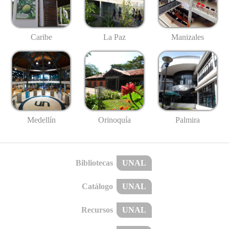
Caribe
La Paz
Manizales
Medellín
Palmira
Orinoquía
Bibliotecas
UNAL
Catálogo
UNAL
Recursos
UNAL