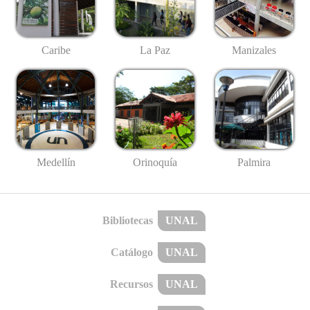
Caribe
La Paz
Manizales
Medellín
Palmira
Orinoquía
Bibliotecas
UNAL
Catálogo
UNAL
Recursos
UNAL