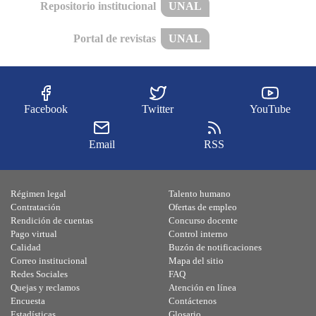
Repositorio institucional
UNAL
Portal de revistas
UNAL
Facebook
Twitter
YouTube
Email
RSS
Régimen legal
Talento humano
Contratación
Ofertas de empleo
Rendición de cuentas
Concurso docente
Pago virtual
Control interno
Calidad
Buzón de notificaciones
Correo institucional
Mapa del sitio
Redes Sociales
FAQ
Quejas y reclamos
Atención en línea
Encuesta
Contáctenos
Estadísticas
Glosario