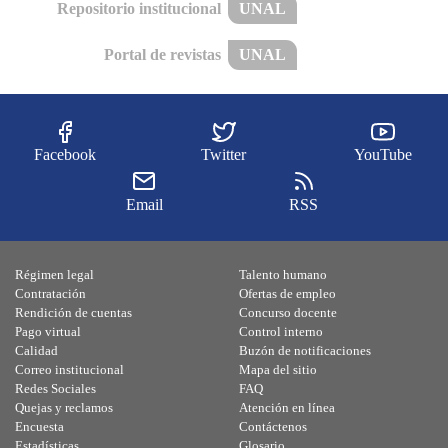
Repositorio institucional
UNAL
Portal de revistas
UNAL
Facebook
Twitter
YouTube
Email
RSS
Régimen legal
Talento humano
Contratación
Ofertas de empleo
Rendición de cuentas
Concurso docente
Pago virtual
Control interno
Calidad
Buzón de notificaciones
Correo institucional
Mapa del sitio
Redes Sociales
FAQ
Quejas y reclamos
Atención en línea
Encuesta
Contáctenos
Estadísticas
Glosario