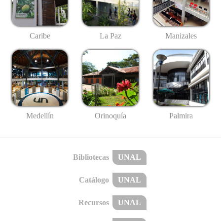
Caribe
La Paz
Manizales
Medellín
Palmira
Orinoquía
Bibliotecas
UNAL
Catálogo
UNAL
Recursos
UNAL