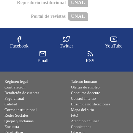
Repositorio institucional
UNAL
Portal de revistas
UNAL
Facebook
Twitter
YouTube
Email
RSS
Régimen legal
Talento humano
Contratación
Ofertas de empleo
Rendición de cuentas
Concurso docente
Pago virtual
Control interno
Calidad
Buzón de notificaciones
Correo institucional
Mapa del sitio
Redes Sociales
FAQ
Quejas y reclamos
Atención en línea
Encuesta
Contáctenos
Estadísticas
Glosario