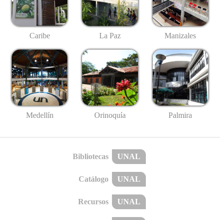
Caribe
La Paz
Manizales
Medellín
Palmira
Orinoquía
Bibliotecas
UNAL
Catálogo
UNAL
Recursos
UNAL