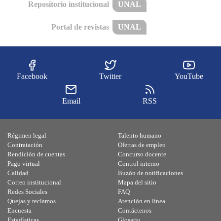
Repositorio institucional
UNAL
Portal de revistas
UNAL
Facebook
Twitter
YouTube
Email
RSS
Régimen legal
Talento humano
Contratación
Ofertas de empleo
Rendición de cuentas
Concurso docente
Pago virtual
Control interno
Calidad
Buzón de notificaciones
Correo institucional
Mapa del sitio
Redes Sociales
FAQ
Quejas y reclamos
Atención en línea
Encuesta
Contáctenos
Estadísticas
Glosario