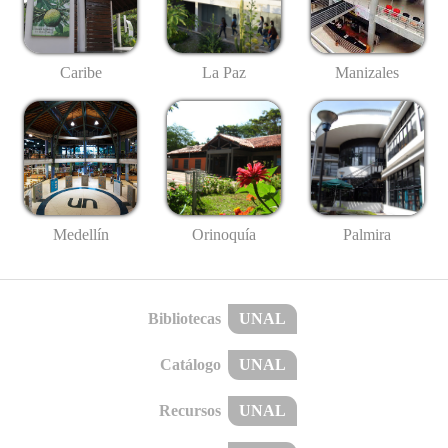
Caribe
La Paz
Manizales
Medellín
Palmira
Orinoquía
Bibliotecas
UNAL
Catálogo
UNAL
Recursos
UNAL