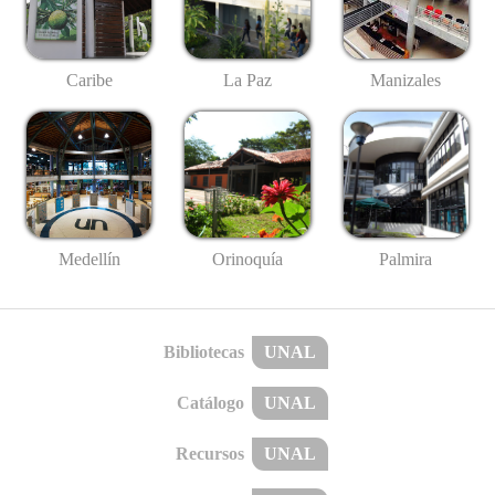
Caribe
La Paz
Manizales
Medellín
Palmira
Orinoquía
Bibliotecas
UNAL
Catálogo
UNAL
Recursos
UNAL