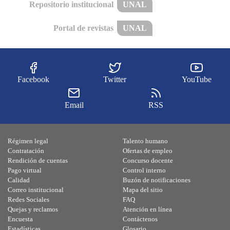
Repositorio institucional
UNAL
Portal de revistas
UNAL
Facebook
Twitter
YouTube
Email
RSS
Régimen legal
Talento humano
Contratación
Ofertas de empleo
Rendición de cuentas
Concurso docente
Pago virtual
Control interno
Calidad
Buzón de notificaciones
Correo institucional
Mapa del sitio
Redes Sociales
FAQ
Quejas y reclamos
Atención en línea
Encuesta
Contáctenos
Estadísticas
Glosario