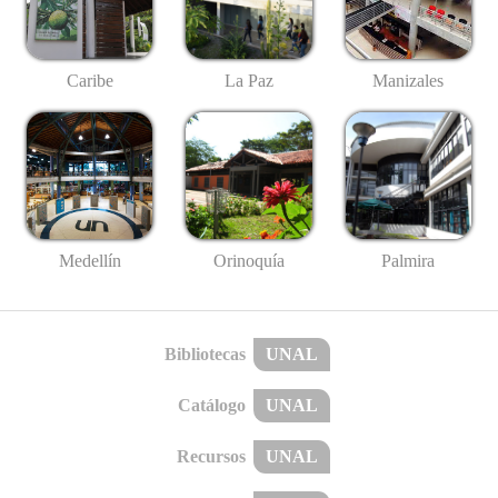
Caribe
La Paz
Manizales
Medellín
Palmira
Orinoquía
Bibliotecas
UNAL
Catálogo
UNAL
Recursos
UNAL