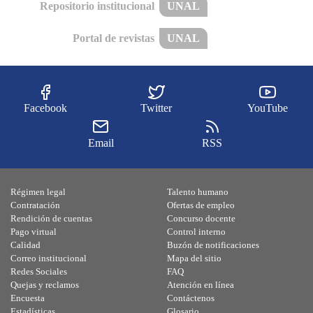
Repositorio institucional
UNAL
Portal de revistas
UNAL
Facebook
Twitter
YouTube
Email
RSS
Régimen legal
Talento humano
Contratación
Ofertas de empleo
Rendición de cuentas
Concurso docente
Pago virtual
Control interno
Calidad
Buzón de notificaciones
Correo institucional
Mapa del sitio
Redes Sociales
FAQ
Quejas y reclamos
Atención en línea
Encuesta
Contáctenos
Estadísticas
Glosario