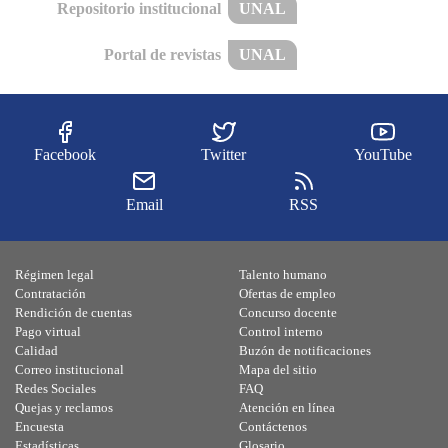
Repositorio institucional
UNAL
Portal de revistas
UNAL
Facebook
Twitter
YouTube
Email
RSS
Régimen legal
Talento humano
Contratación
Ofertas de empleo
Rendición de cuentas
Concurso docente
Pago virtual
Control interno
Calidad
Buzón de notificaciones
Correo institucional
Mapa del sitio
Redes Sociales
FAQ
Quejas y reclamos
Atención en línea
Encuesta
Contáctenos
Estadísticas
Glosario