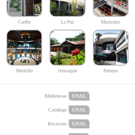
Caribe
La Paz
Manizales
Medellín
Palmira
Orinoquía
Bibliotecas
UNAL
Catálogo
UNAL
Recursos
UNAL