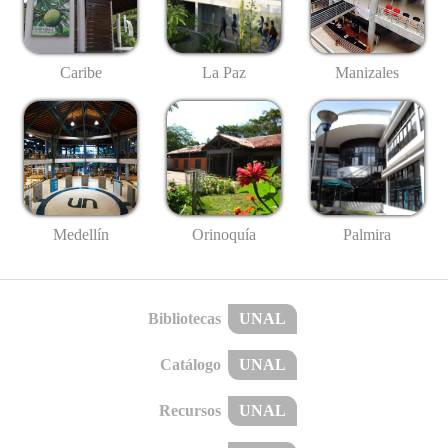
Caribe
La Paz
Manizales
Medellín
Palmira
Orinoquía
Bibliotecas
UNAL
Catálogo
UNAL
Recursos
UNAL