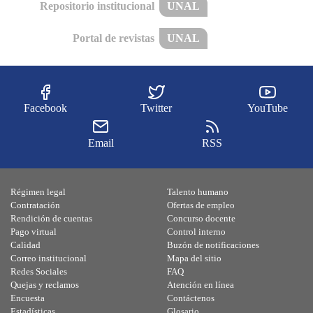
Repositorio institucional
UNAL
Portal de revistas
UNAL
Facebook
Twitter
YouTube
Email
RSS
Régimen legal
Talento humano
Contratación
Ofertas de empleo
Rendición de cuentas
Concurso docente
Pago virtual
Control interno
Calidad
Buzón de notificaciones
Correo institucional
Mapa del sitio
Redes Sociales
FAQ
Quejas y reclamos
Atención en línea
Encuesta
Contáctenos
Estadísticas
Glosario