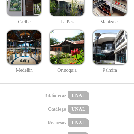
Caribe
La Paz
Manizales
Medellín
Palmira
Orinoquía
Bibliotecas
UNAL
Catálogo
UNAL
Recursos
UNAL