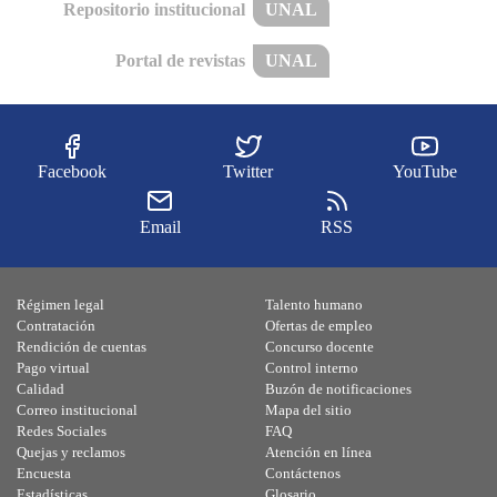
Repositorio institucional
UNAL
Portal de revistas
UNAL
Facebook
Twitter
YouTube
Email
RSS
Régimen legal
Talento humano
Contratación
Ofertas de empleo
Rendición de cuentas
Concurso docente
Pago virtual
Control interno
Calidad
Buzón de notificaciones
Correo institucional
Mapa del sitio
Redes Sociales
FAQ
Quejas y reclamos
Atención en línea
Encuesta
Contáctenos
Estadísticas
Glosario