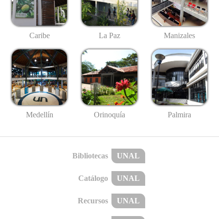
Caribe
La Paz
Manizales
Medellín
Palmira
Orinoquía
Bibliotecas
UNAL
Catálogo
UNAL
Recursos
UNAL