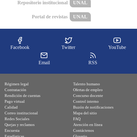
Repositorio institucional
UNAL
Portal de revistas
UNAL
Facebook
Twitter
YouTube
Email
RSS
Régimen legal
Talento humano
Contratación
Ofertas de empleo
Rendición de cuentas
Concurso docente
Pago virtual
Control interno
Calidad
Buzón de notificaciones
Correo institucional
Mapa del sitio
Redes Sociales
FAQ
Quejas y reclamos
Atención en línea
Encuesta
Contáctenos
Estadísticas
Glosario