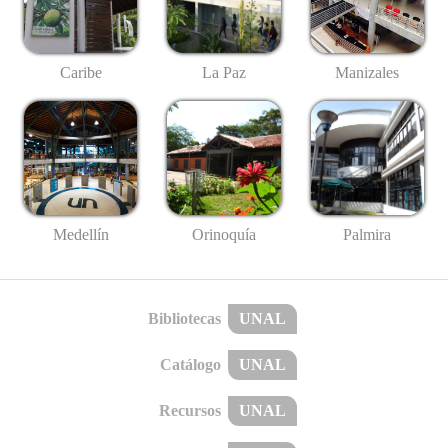
Caribe
La Paz
Manizales
Medellín
Palmira
Orinoquía
Bibliotecas
UNAL
Catálogo
UNAL
Recursos
UNAL