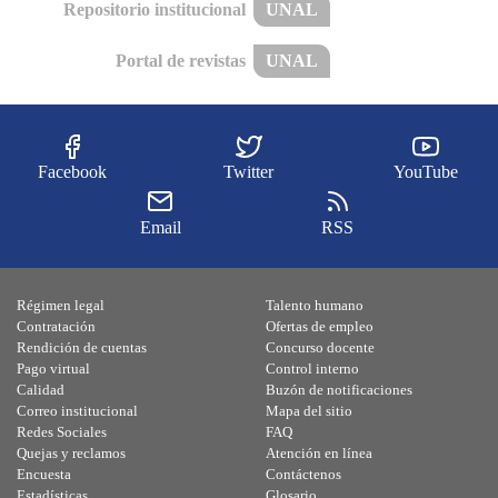
Repositorio institucional
UNAL
Portal de revistas
UNAL
Facebook
Twitter
YouTube
Email
RSS
Régimen legal
Talento humano
Contratación
Ofertas de empleo
Rendición de cuentas
Concurso docente
Pago virtual
Control interno
Calidad
Buzón de notificaciones
Correo institucional
Mapa del sitio
Redes Sociales
FAQ
Quejas y reclamos
Atención en línea
Encuesta
Contáctenos
Estadísticas
Glosario