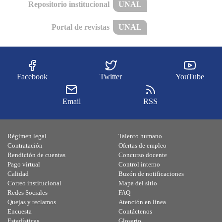
Repositorio institucional
UNAL
Portal de revistas
UNAL
Facebook
Twitter
YouTube
Email
RSS
Régimen legal
Talento humano
Contratación
Ofertas de empleo
Rendición de cuentas
Concurso docente
Pago virtual
Control interno
Calidad
Buzón de notificaciones
Correo institucional
Mapa del sitio
Redes Sociales
FAQ
Quejas y reclamos
Atención en línea
Encuesta
Contáctenos
Estadísticas
Glosario