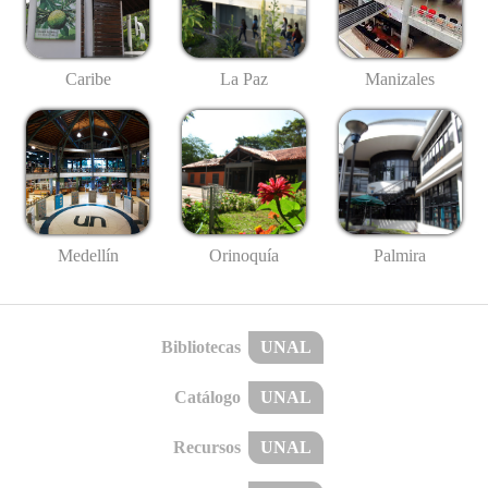
Caribe
La Paz
Manizales
Medellín
Palmira
Orinoquía
Bibliotecas
UNAL
Catálogo
UNAL
Recursos
UNAL