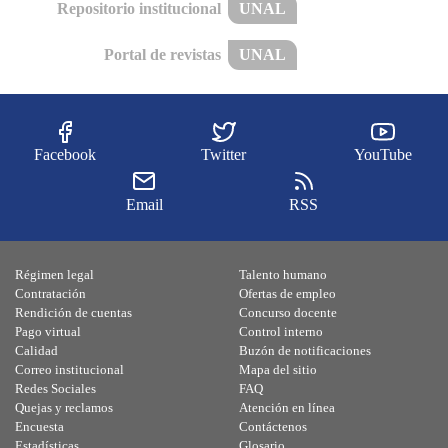
Repositorio institucional
UNAL
Portal de revistas
UNAL
Facebook
Twitter
YouTube
Email
RSS
Régimen legal
Talento humano
Contratación
Ofertas de empleo
Rendición de cuentas
Concurso docente
Pago virtual
Control interno
Calidad
Buzón de notificaciones
Correo institucional
Mapa del sitio
Redes Sociales
FAQ
Quejas y reclamos
Atención en línea
Encuesta
Contáctenos
Estadísticas
Glosario