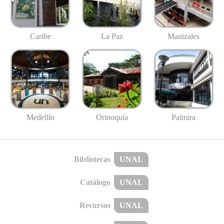
Caribe
La Paz
Manizales
Medellín
Palmira
Orinoquía
Bibliotecas
UNAL
Catálogo
UNAL
Recursos
UNAL