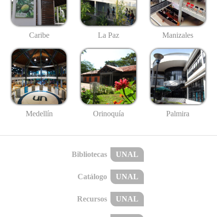
Caribe
La Paz
Manizales
Medellín
Palmira
Orinoquía
Bibliotecas
UNAL
Catálogo
UNAL
Recursos
UNAL