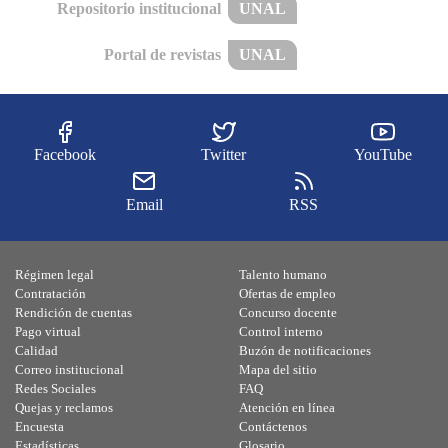
Repositorio institucional
UNAL
Portal de revistas
UNAL
Facebook
Twitter
YouTube
Email
RSS
Régimen legal
Talento humano
Contratación
Ofertas de empleo
Rendición de cuentas
Concurso docente
Pago virtual
Control interno
Calidad
Buzón de notificaciones
Correo institucional
Mapa del sitio
Redes Sociales
FAQ
Quejas y reclamos
Atención en línea
Encuesta
Contáctenos
Estadísticas
Glosario