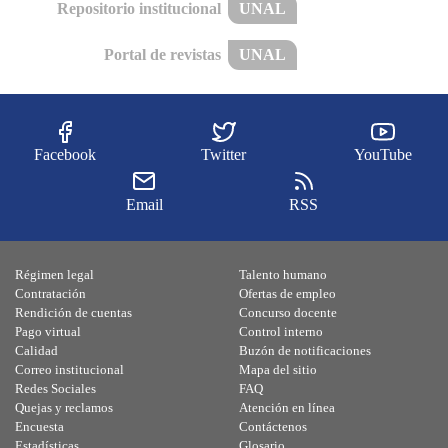
Repositorio institucional
UNAL
Portal de revistas
UNAL
Facebook
Twitter
YouTube
Email
RSS
Régimen legal
Talento humano
Contratación
Ofertas de empleo
Rendición de cuentas
Concurso docente
Pago virtual
Control interno
Calidad
Buzón de notificaciones
Correo institucional
Mapa del sitio
Redes Sociales
FAQ
Quejas y reclamos
Atención en línea
Encuesta
Contáctenos
Estadísticas
Glosario