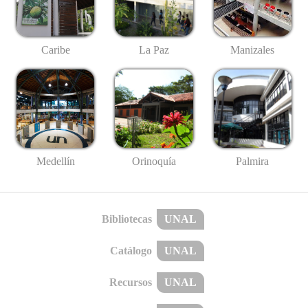
Caribe
La Paz
Manizales
Medellín
Palmira
Orinoquía
Bibliotecas
UNAL
Catálogo
UNAL
Recursos
UNAL