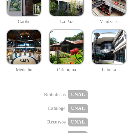
Caribe
La Paz
Manizales
Medellín
Palmira
Orinoquía
Bibliotecas
UNAL
Catálogo
UNAL
Recursos
UNAL