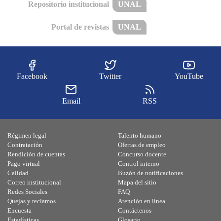
Repositorio institucional
UNAL
Portal de revistas
UNAL
Facebook
Twitter
YouTube
Email
RSS
Régimen legal
Talento humano
Contratación
Ofertas de empleo
Rendición de cuentas
Concurso docente
Pago virtual
Control interno
Calidad
Buzón de notificaciones
Correo institucional
Mapa del sitio
Redes Sociales
FAQ
Quejas y reclamos
Atención en línea
Encuesta
Contáctenos
Estadísticas
Glosario