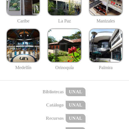
Caribe
La Paz
Manizales
Medellín
Palmira
Orinoquía
Bibliotecas
UNAL
Catálogo
UNAL
Recursos
UNAL