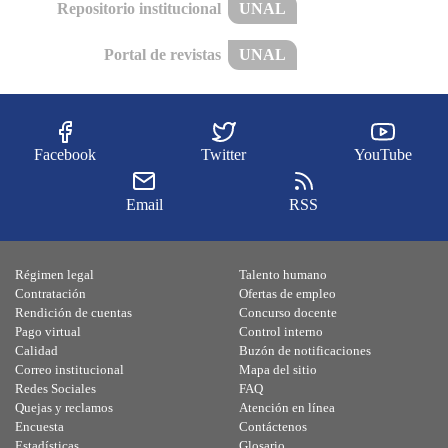
Repositorio institucional
UNAL
Portal de revistas
UNAL
Facebook
Twitter
YouTube
Email
RSS
Régimen legal
Talento humano
Contratación
Ofertas de empleo
Rendición de cuentas
Concurso docente
Pago virtual
Control interno
Calidad
Buzón de notificaciones
Correo institucional
Mapa del sitio
Redes Sociales
FAQ
Quejas y reclamos
Atención en línea
Encuesta
Contáctenos
Estadísticas
Glosario