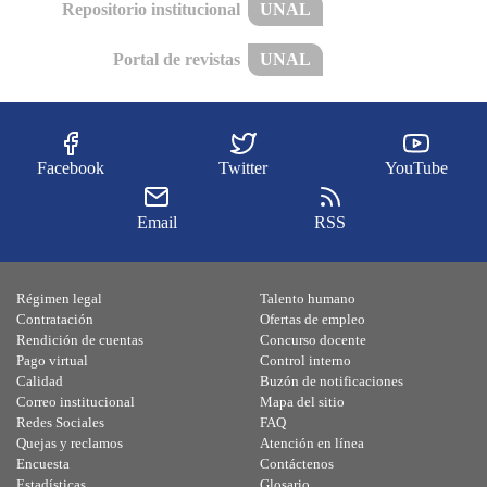
Repositorio institucional
UNAL
Portal de revistas
UNAL
Facebook
Twitter
YouTube
Email
RSS
Régimen legal
Talento humano
Contratación
Ofertas de empleo
Rendición de cuentas
Concurso docente
Pago virtual
Control interno
Calidad
Buzón de notificaciones
Correo institucional
Mapa del sitio
Redes Sociales
FAQ
Quejas y reclamos
Atención en línea
Encuesta
Contáctenos
Estadísticas
Glosario