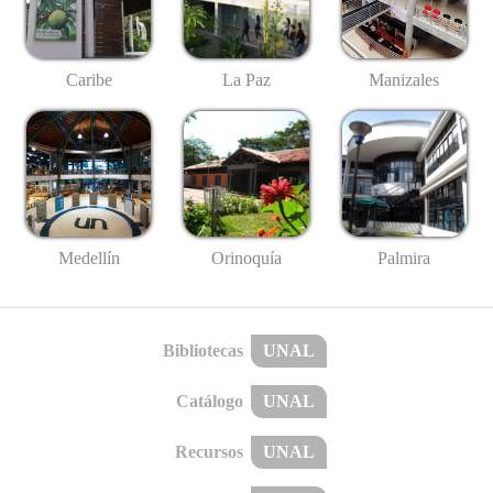
Caribe
La Paz
Manizales
Medellín
Palmira
Orinoquía
Bibliotecas
UNAL
Catálogo
UNAL
Recursos
UNAL