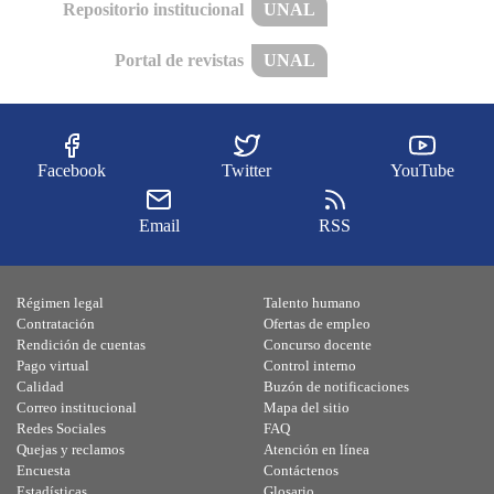
Repositorio institucional
UNAL
Portal de revistas
UNAL
Facebook
Twitter
YouTube
Email
RSS
Régimen legal
Talento humano
Contratación
Ofertas de empleo
Rendición de cuentas
Concurso docente
Pago virtual
Control interno
Calidad
Buzón de notificaciones
Correo institucional
Mapa del sitio
Redes Sociales
FAQ
Quejas y reclamos
Atención en línea
Encuesta
Contáctenos
Estadísticas
Glosario