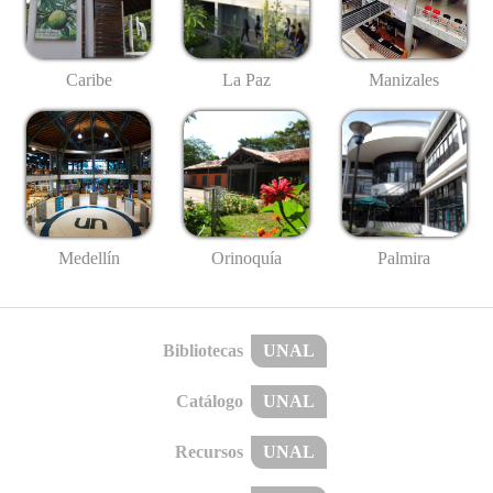
Caribe
La Paz
Manizales
Medellín
Palmira
Orinoquía
Bibliotecas
UNAL
Catálogo
UNAL
Recursos
UNAL