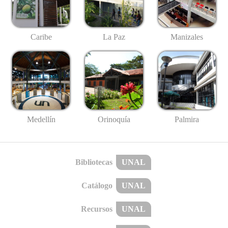
Caribe
La Paz
Manizales
Medellín
Palmira
Orinoquía
Bibliotecas
UNAL
Catálogo
UNAL
Recursos
UNAL