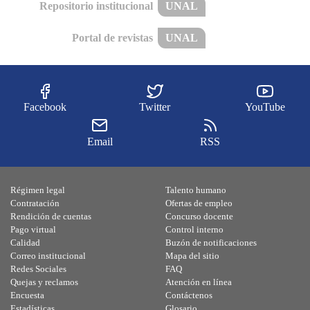
Repositorio institucional
UNAL
Portal de revistas
UNAL
Facebook
Twitter
YouTube
Email
RSS
Régimen legal
Talento humano
Contratación
Ofertas de empleo
Rendición de cuentas
Concurso docente
Pago virtual
Control interno
Calidad
Buzón de notificaciones
Correo institucional
Mapa del sitio
Redes Sociales
FAQ
Quejas y reclamos
Atención en línea
Encuesta
Contáctenos
Estadísticas
Glosario