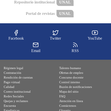
Repositorio institucional
UNAL
Portal de revistas
UNAL
Facebook
Twitter
YouTube
Email
RSS
Régimen legal
Talento humano
Contratación
Ofertas de empleo
Rendición de cuentas
Concurso docente
Pago virtual
Control interno
Calidad
Buzón de notificaciones
Correo institucional
Mapa del sitio
Redes Sociales
FAQ
Quejas y reclamos
Atención en línea
Encuesta
Contáctenos
Estadísticas
Glosario