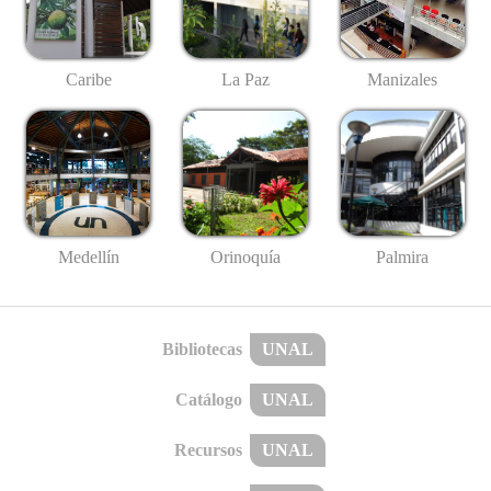
Caribe
La Paz
Manizales
Medellín
Palmira
Orinoquía
Bibliotecas
UNAL
Catálogo
UNAL
Recursos
UNAL