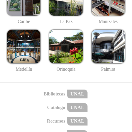
Caribe
La Paz
Manizales
Medellín
Palmira
Orinoquía
Bibliotecas
UNAL
Catálogo
UNAL
Recursos
UNAL