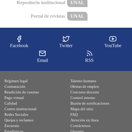
Repositorio institucional
UNAL
Portal de revistas
UNAL
Facebook
Twitter
YouTube
Email
RSS
Régimen legal
Talento humano
Contratación
Ofertas de empleo
Rendición de cuentas
Concurso docente
Pago virtual
Control interno
Calidad
Buzón de notificaciones
Correo institucional
Mapa del sitio
Redes Sociales
FAQ
Quejas y reclamos
Atención en línea
Encuesta
Contáctenos
Estadísticas
Glosario