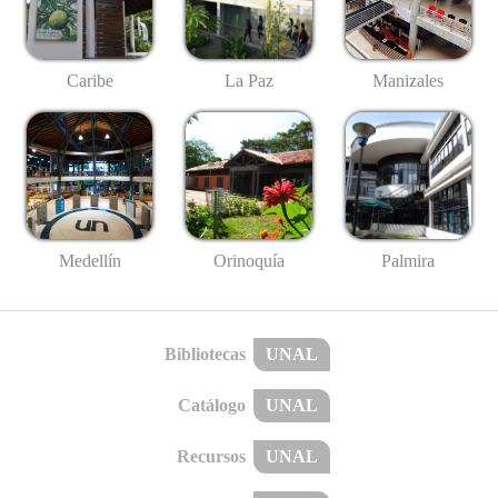
Caribe
La Paz
Manizales
Medellín
Palmira
Orinoquía
Bibliotecas
UNAL
Catálogo
UNAL
Recursos
UNAL