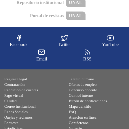
Repositorio institucional
UNAL
Portal de revistas
UNAL
Facebook
Twitter
YouTube
Email
RSS
Régimen legal
Talento humano
Contratación
Ofertas de empleo
Rendición de cuentas
Concurso docente
Pago virtual
Control interno
Calidad
Buzón de notificaciones
Correo institucional
Mapa del sitio
Redes Sociales
FAQ
Quejas y reclamos
Atención en línea
Encuesta
Contáctenos
Estadísticas
Glosario