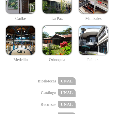
Caribe
La Paz
Manizales
Medellín
Palmira
Orinoquía
Bibliotecas
UNAL
Catálogo
UNAL
Recursos
UNAL