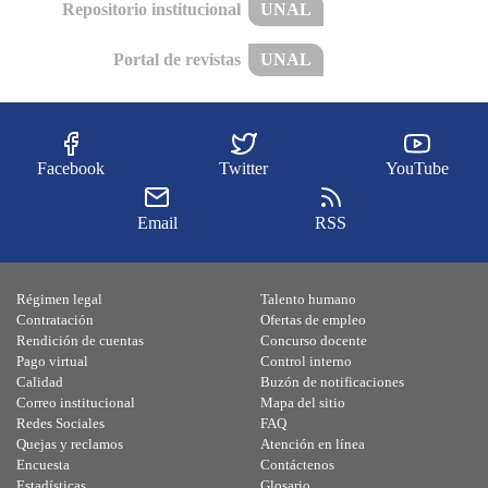
Repositorio institucional
UNAL
Portal de revistas
UNAL
Facebook
Twitter
YouTube
Email
RSS
Régimen legal
Talento humano
Contratación
Ofertas de empleo
Rendición de cuentas
Concurso docente
Pago virtual
Control interno
Calidad
Buzón de notificaciones
Correo institucional
Mapa del sitio
Redes Sociales
FAQ
Quejas y reclamos
Atención en línea
Encuesta
Contáctenos
Estadísticas
Glosario