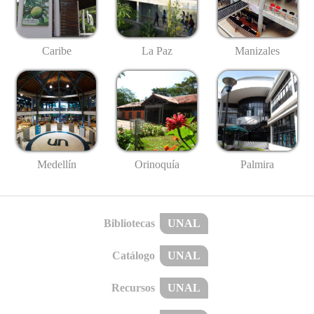
Caribe
La Paz
Manizales
Medellín
Palmira
Orinoquía
Bibliotecas
UNAL
Catálogo
UNAL
Recursos
UNAL