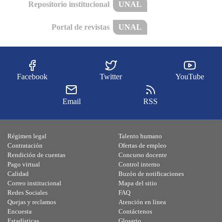
Repositorio institucional
UNAL
Portal de revistas
UNAL
Facebook
Twitter
YouTube
Email
RSS
Régimen legal
Talento humano
Contratación
Ofertas de empleo
Rendición de cuentas
Concurso docente
Pago virtual
Control interno
Calidad
Buzón de notificaciones
Correo institucional
Mapa del sitio
Redes Sociales
FAQ
Quejas y reclamos
Atención en línea
Encuesta
Contáctenos
Estadísticas
Glosario