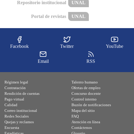
Repositorio institucional
UNAL
Portal de revistas
UNAL
Facebook
Twitter
YouTube
Email
RSS
Régimen legal
Talento humano
Contratación
Ofertas de empleo
Rendición de cuentas
Concurso docente
Pago virtual
Control interno
Calidad
Buzón de notificaciones
Correo institucional
Mapa del sitio
Redes Sociales
FAQ
Quejas y reclamos
Atención en línea
Encuesta
Contáctenos
Estadísticas
Glosario