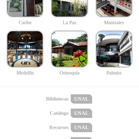
Caribe
La Paz
Manizales
Medellín
Palmira
Orinoquía
Bibliotecas
UNAL
Catálogo
UNAL
Recursos
UNAL