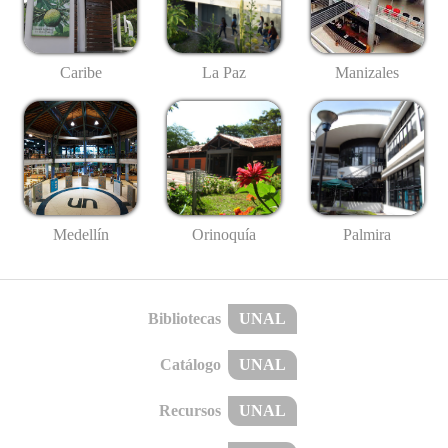
Caribe
La Paz
Manizales
Medellín
Palmira
Orinoquía
Bibliotecas
UNAL
Catálogo
UNAL
Recursos
UNAL