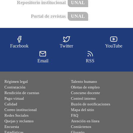
Repositorio institucional
UNAL
Portal de revistas
UNAL
Facebook
Twitter
YouTube
Email
RSS
Régimen legal
Talento humano
Contratación
Ofertas de empleo
Rendición de cuentas
Concurso docente
Pago virtual
Control interno
Calidad
Buzón de notificaciones
Correo institucional
Mapa del sitio
Redes Sociales
FAQ
Quejas y reclamos
Atención en línea
Encuesta
Contáctenos
Estadísticas
Glosario