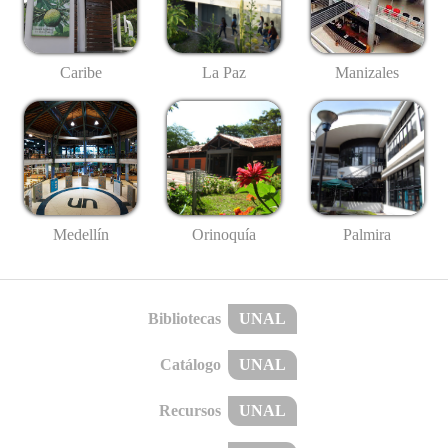
Caribe
La Paz
Manizales
Medellín
Palmira
Orinoquía
Bibliotecas
UNAL
Catálogo
UNAL
Recursos
UNAL