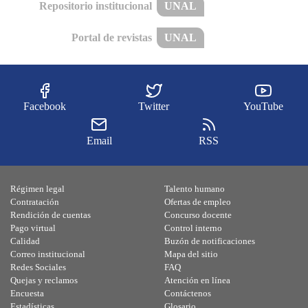
Repositorio institucional
UNAL
Portal de revistas
UNAL
Facebook
Twitter
YouTube
Email
RSS
Régimen legal
Talento humano
Contratación
Ofertas de empleo
Rendición de cuentas
Concurso docente
Pago virtual
Control interno
Calidad
Buzón de notificaciones
Correo institucional
Mapa del sitio
Redes Sociales
FAQ
Quejas y reclamos
Atención en línea
Encuesta
Contáctenos
Estadísticas
Glosario