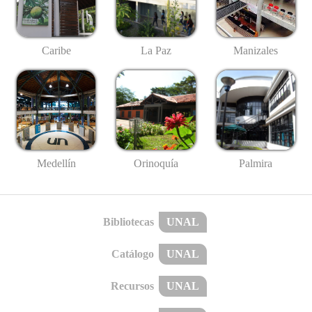
Caribe
La Paz
Manizales
Medellín
Palmira
Orinoquía
Bibliotecas
UNAL
Catálogo
UNAL
Recursos
UNAL