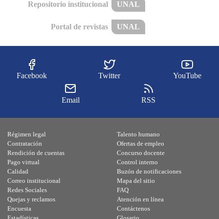
Repositorio institucional
UNAL
Portal de revistas
UNAL
Facebook
Twitter
YouTube
Email
RSS
Régimen legal
Talento humano
Contratación
Ofertas de empleo
Rendición de cuentas
Concurso docente
Pago virtual
Control interno
Calidad
Buzón de notificaciones
Correo institucional
Mapa del sitio
Redes Sociales
FAQ
Quejas y reclamos
Atención en línea
Encuesta
Contáctenos
Estadísticas
Glosario