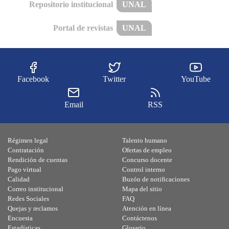
Repositorio institucional
UNAL
Portal de revistas
UNAL
Facebook
Twitter
YouTube
Email
RSS
Régimen legal
Talento humano
Contratación
Ofertas de empleo
Rendición de cuentas
Concurso docente
Pago virtual
Control interno
Calidad
Buzón de notificaciones
Correo institucional
Mapa del sitio
Redes Sociales
FAQ
Quejas y reclamos
Atención en línea
Encuesta
Contáctenos
Estadísticas
Glosario