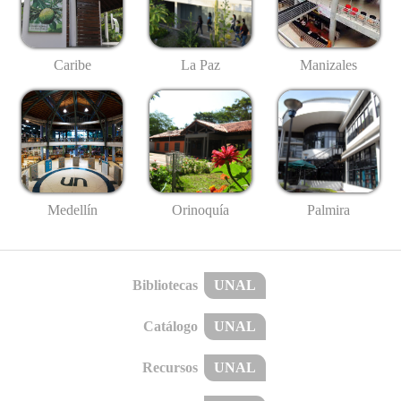
Caribe
La Paz
Manizales
Medellín
Palmira
Orinoquía
Bibliotecas
UNAL
Catálogo
UNAL
Recursos
UNAL