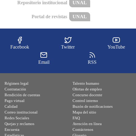
Repositorio institucional
UNAL
Portal de revistas
UNAL
Facebook
Twitter
YouTube
Email
RSS
Régimen legal
Talento humano
Contratación
Ofertas de empleo
Rendición de cuentas
Concurso docente
Pago virtual
Control interno
Calidad
Buzón de notificaciones
Correo institucional
Mapa del sitio
Redes Sociales
FAQ
Quejas y reclamos
Atención en línea
Encuesta
Contáctenos
Estadísticas
Glosario