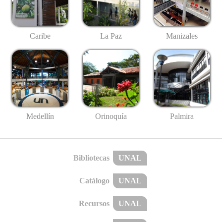
Caribe
La Paz
Manizales
Medellín
Palmira
Orinoquía
Bibliotecas
UNAL
Catálogo
UNAL
Recursos
UNAL