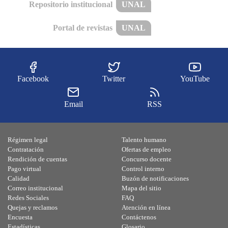
Repositorio institucional
UNAL
Portal de revistas
UNAL
Facebook
Twitter
YouTube
Email
RSS
Régimen legal
Talento humano
Contratación
Ofertas de empleo
Rendición de cuentas
Concurso docente
Pago virtual
Control interno
Calidad
Buzón de notificaciones
Correo institucional
Mapa del sitio
Redes Sociales
FAQ
Quejas y reclamos
Atención en línea
Encuesta
Contáctenos
Estadísticas
Glosario