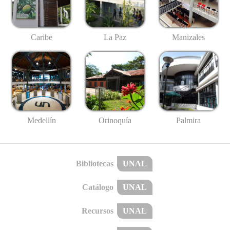
Caribe
La Paz
Manizales
Medellín
Palmira
Orinoquía
Bibliotecas
UNAL
Catálogo
UNAL
Recursos
UNAL