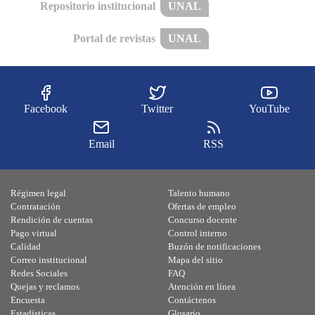
Repositorio institucional
UNAL
Portal de revistas
UNAL
Facebook
Twitter
YouTube
Email
RSS
Régimen legal
Talento humano
Contratación
Ofertas de empleo
Rendición de cuentas
Concurso docente
Pago virtual
Control interno
Calidad
Buzón de notificaciones
Correo institucional
Mapa del sitio
Redes Sociales
FAQ
Quejas y reclamos
Atención en línea
Encuesta
Contáctenos
Estadísticas
Glosario