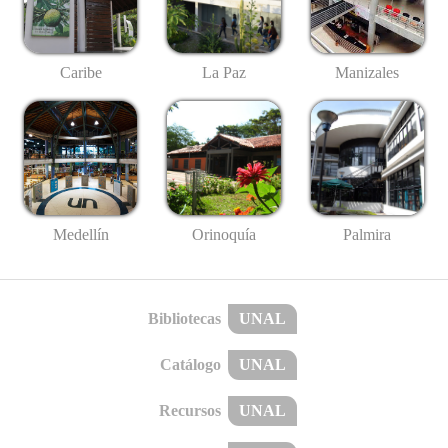
Caribe
La Paz
Manizales
Medellín
Palmira
Orinoquía
Bibliotecas
UNAL
Catálogo
UNAL
Recursos
UNAL