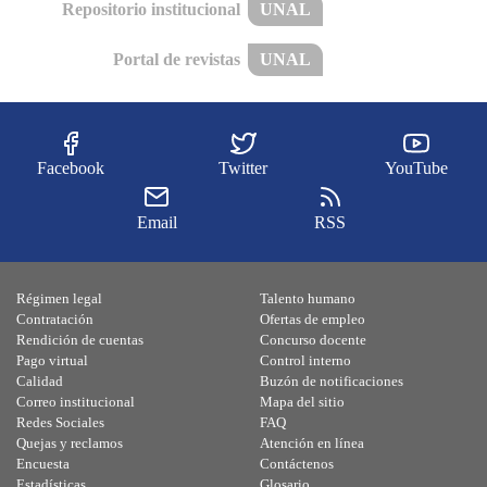
Repositorio institucional
UNAL
Portal de revistas
UNAL
Facebook
Twitter
YouTube
Email
RSS
Régimen legal
Talento humano
Contratación
Ofertas de empleo
Rendición de cuentas
Concurso docente
Pago virtual
Control interno
Calidad
Buzón de notificaciones
Correo institucional
Mapa del sitio
Redes Sociales
FAQ
Quejas y reclamos
Atención en línea
Encuesta
Contáctenos
Estadísticas
Glosario