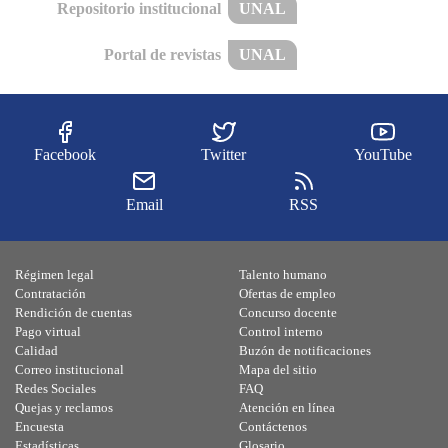
Repositorio institucional
UNAL
Portal de revistas
UNAL
Facebook
Twitter
YouTube
Email
RSS
Régimen legal
Talento humano
Contratación
Ofertas de empleo
Rendición de cuentas
Concurso docente
Pago virtual
Control interno
Calidad
Buzón de notificaciones
Correo institucional
Mapa del sitio
Redes Sociales
FAQ
Quejas y reclamos
Atención en línea
Encuesta
Contáctenos
Estadísticas
Glosario