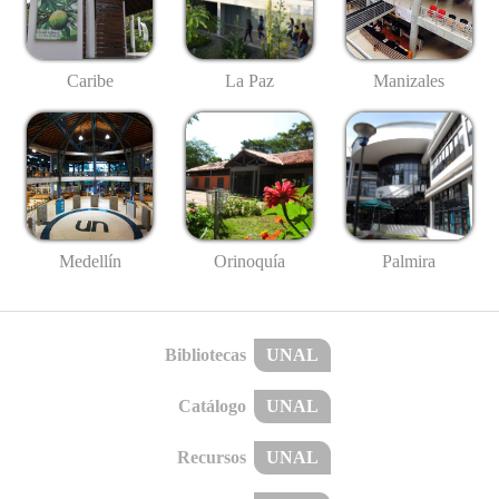
Caribe
La Paz
Manizales
Medellín
Palmira
Orinoquía
Bibliotecas
UNAL
Catálogo
UNAL
Recursos
UNAL