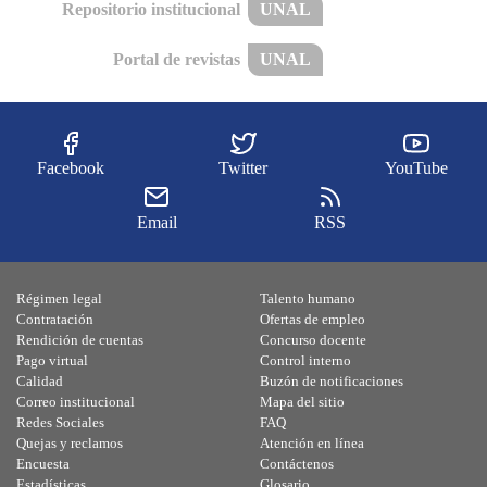
Repositorio institucional
UNAL
Portal de revistas
UNAL
Facebook
Twitter
YouTube
Email
RSS
Régimen legal
Talento humano
Contratación
Ofertas de empleo
Rendición de cuentas
Concurso docente
Pago virtual
Control interno
Calidad
Buzón de notificaciones
Correo institucional
Mapa del sitio
Redes Sociales
FAQ
Quejas y reclamos
Atención en línea
Encuesta
Contáctenos
Estadísticas
Glosario