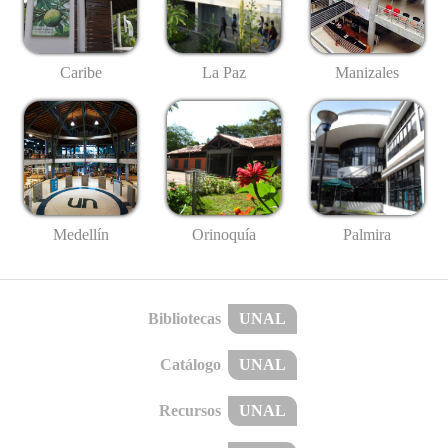
Caribe
La Paz
Manizales
Medellín
Palmira
Orinoquía
Bibliotecas
UNAL
Catálogo
UNAL
Recursos
UNAL