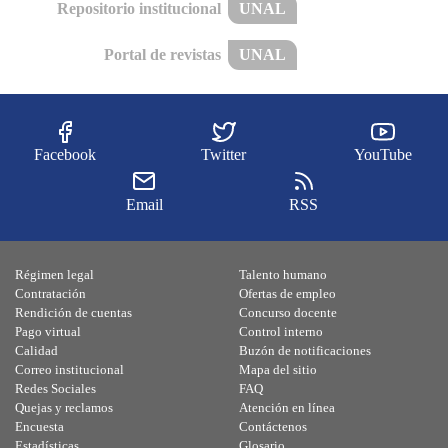
Repositorio institucional
UNAL
Portal de revistas
UNAL
Facebook
Twitter
YouTube
Email
RSS
Régimen legal
Talento humano
Contratación
Ofertas de empleo
Rendición de cuentas
Concurso docente
Pago virtual
Control interno
Calidad
Buzón de notificaciones
Correo institucional
Mapa del sitio
Redes Sociales
FAQ
Quejas y reclamos
Atención en línea
Encuesta
Contáctenos
Estadísticas
Glosario