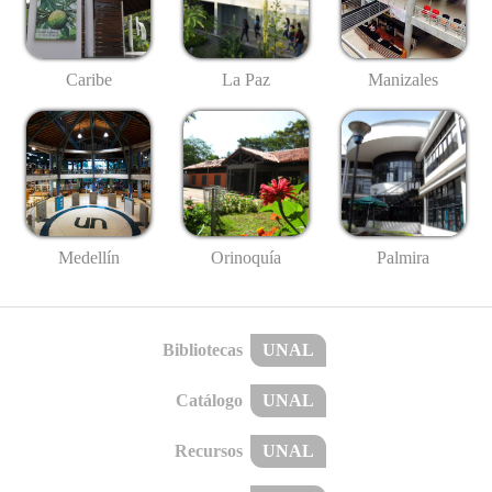
Caribe
La Paz
Manizales
Medellín
Palmira
Orinoquía
Bibliotecas
UNAL
Catálogo
UNAL
Recursos
UNAL