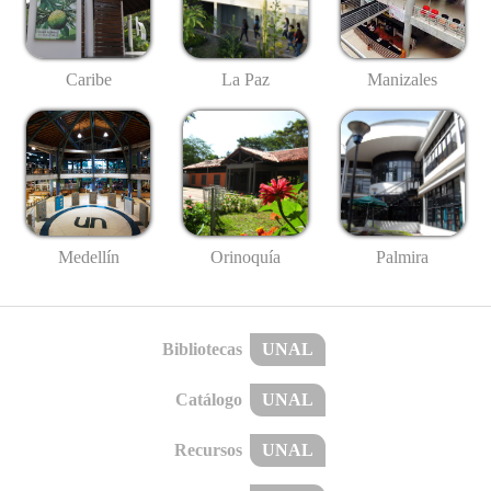
Caribe
La Paz
Manizales
Medellín
Palmira
Orinoquía
Bibliotecas
UNAL
Catálogo
UNAL
Recursos
UNAL