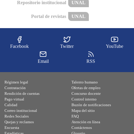
Repositorio institucional
UNAL
Portal de revistas
UNAL
Facebook
Twitter
YouTube
Email
RSS
Régimen legal
Talento humano
Contratación
Ofertas de empleo
Rendición de cuentas
Concurso docente
Pago virtual
Control interno
Calidad
Buzón de notificaciones
Correo institucional
Mapa del sitio
Redes Sociales
FAQ
Quejas y reclamos
Atención en línea
Encuesta
Contáctenos
Estadísticas
Glosario