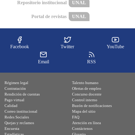
Repositorio institucional
UNAL
Portal de revistas
UNAL
Facebook
Twitter
YouTube
Email
RSS
Régimen legal
Talento humano
Contratación
Ofertas de empleo
Rendición de cuentas
Concurso docente
Pago virtual
Control interno
Calidad
Buzón de notificaciones
Correo institucional
Mapa del sitio
Redes Sociales
FAQ
Quejas y reclamos
Atención en línea
Encuesta
Contáctenos
Estadísticas
Glosario