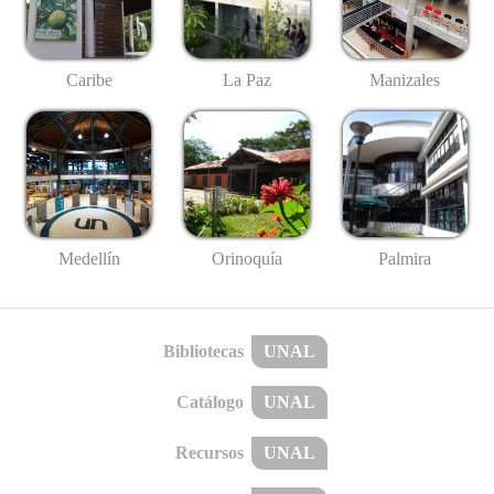
Caribe
La Paz
Manizales
Medellín
Palmira
Orinoquía
Bibliotecas
UNAL
Catálogo
UNAL
Recursos
UNAL